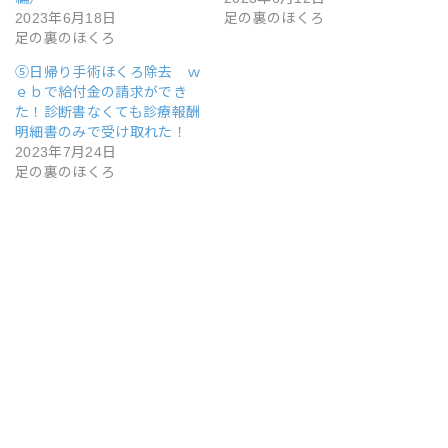
(
リ
2023年6月18日
足の裏のほくろ
新
ッ
し
ク
足の裏のほくろ
い
し
ウ
て
ィ
く
⑤日帰り手術ほくろ除去 ｗ
ン
だ
ｅｂで給付金の請求ができ
ド
さ
ウ
い
た！診断書なくても診療報酬
で
(
明細書のみで受け取れた！
開
新
き
し
2023年7月24日
ま
い
足の裏のほくろ
す
ウ
)
ィ
ン
ド
ウ
で
開
き
ま
す
)