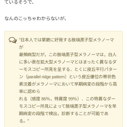
ているそうで、
なんのこっちゃわからないが、
”日本人では掌蹠に好発する肢端黒子型メラノーマ
が
最頻病型だが，この肢端黒子型メラノーマは，白人
に多い表在拡大型メラノーマとはまったく異なるダ
ーモスコピー所見を呈する．とくに皮丘平行パター
ン（parallel ridge pattern）という皮丘優位の帯状色
素沈着がメラノーマにおいて早期病変の段階から高
率に認めら
れる（感度 86％，特異度 99％）．この特異なダー
モスコピー所見によって肢端黒子型メラノーマを早
期病変の段階で検出，診断することが可能であ
る。”