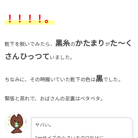
！！！！。
黒糸
かたまり
た～く
靴下を脱いでみたら、
の
が
さんひっつて
いました。
黒
ちなみに、その時履いていた靴下の色は
でした。
緊張と蒸れで、おばさんの足裏はベタベタ。
ヤバい。
5
㎜サイズの小さいホクロだけに、