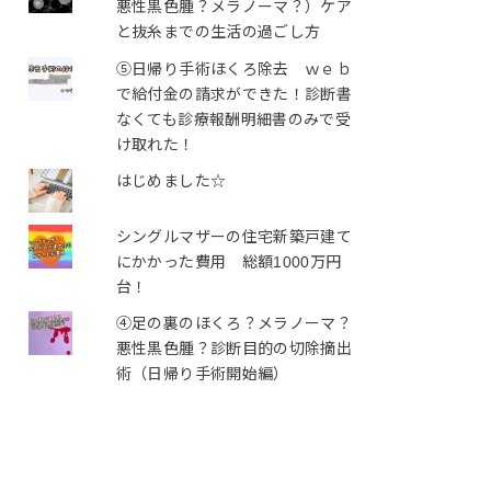
悪性黒色腫？メラノーマ？）ケア
と抜糸までの生活の過ごし方
⑤日帰り手術ほくろ除去 ｗｅｂ
で給付金の請求ができた！診断書
なくても診療報酬明細書のみで受
け取れた！
はじめました☆
シングルマザーの住宅新築戸建て
にかかった費用 総額1000万円
台！
④足の裏のほくろ？メラノーマ？
悪性黒色腫？診断目的の切除摘出
術（日帰り手術開始編）