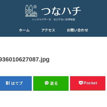
シングルマザーの なにげない日常秘話
ホーム
アクセス
お問い合わせ
936010627087.jpg
Pocket
はてブ
送る