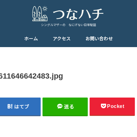
シングルマザーの なにげない日常秘話
ホーム
アクセス
お問い合わせ
611646642483.jpg
Pocket
はてブ
送る