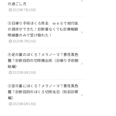
の過ごし方
2023年7月29日
⑤日帰り手術ほくろ除去 ｗｅｂで給付金
の請求ができた！診断書なくても診療報酬
明細書のみで受け取れた！
2023年7月24日
④足の裏のほくろ？メラノーマ？悪性黒色
腫？診断目的の切除摘出術（日帰り手術開
始編）
2023年6月19日
③足の裏にほくろ？メラノーマ？悪性黒色
腫？診断目的のほくろ切除当日（術前診察
編）
2023年6月18日