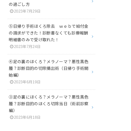
の過ごし方
2023年7月29日
⑤日帰り手術ほくろ除去 ｗｅｂで給付金
の請求ができた！診断書なくても診療報酬
明細書のみで受け取れた！
2023年7月24日
④足の裏のほくろ？メラノーマ？悪性黒色
腫？診断目的の切除摘出術（日帰り手術開
始編）
2023年6月19日
③足の裏にほくろ？メラノーマ？悪性黒色
腫？診断目的のほくろ切除当日（術前診察
編）
2023年6月18日