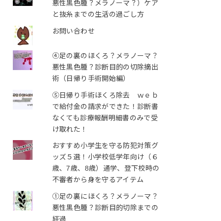
悪性黒色腫？メラノーマ？）ケア
と抜糸までの生活の過ごし方
お問い合わせ
④足の裏のほくろ？メラノーマ？
悪性黒色腫？診断目的の切除摘出
術（日帰り手術開始編）
⑤日帰り手術ほくろ除去 ｗｅｂ
で給付金の請求ができた！診断書
なくても診療報酬明細書のみで受
け取れた！
おすすめ小学生を守る防犯対策グ
ッズ５選！小学校低学年向け（６
歳、7歳、8歳）通学、登下校時の
不審者から身を守るアイテム
①足の裏にほくろ？メラノーマ？
悪性黒色腫？診断目的切除までの
経過