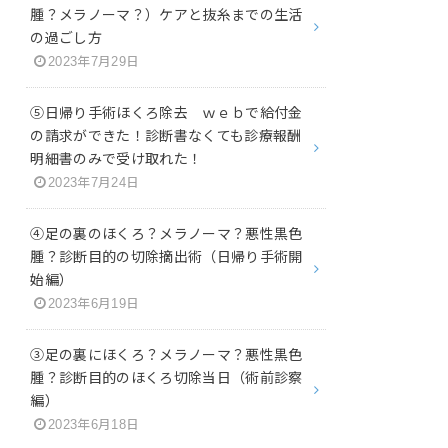
腫？メラノーマ？）ケアと抜糸までの生活
の過ごし方
2023年7月29日
⑤日帰り手術ほくろ除去 ｗｅｂで給付金
の請求ができた！診断書なくても診療報酬
明細書のみで受け取れた！
2023年7月24日
④足の裏のほくろ？メラノーマ？悪性黒色
腫？診断目的の切除摘出術（日帰り手術開
始編）
2023年6月19日
③足の裏にほくろ？メラノーマ？悪性黒色
腫？診断目的のほくろ切除当日（術前診察
編）
2023年6月18日