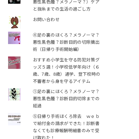
悪性黒色腫？メラノーマ？）ケア
と抜糸までの生活の過ごし方
お問い合わせ
④足の裏のほくろ？メラノーマ？
悪性黒色腫？診断目的の切除摘出
術（日帰り手術開始編）
おすすめ小学生を守る防犯対策グ
ッズ５選！小学校低学年向け（６
歳、7歳、8歳）通学、登下校時の
不審者から身を守るアイテム
①足の裏にほくろ？メラノーマ？
悪性黒色腫？診断目的切除までの
経過
⑤日帰り手術ほくろ除去 ｗｅｂ
で給付金の請求ができた！診断書
なくても診療報酬明細書のみで受
け取れた！