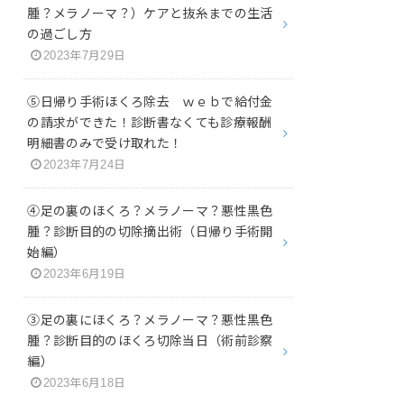
腫？メラノーマ？）ケアと抜糸までの生活
の過ごし方
2023年7月29日
⑤日帰り手術ほくろ除去 ｗｅｂで給付金
の請求ができた！診断書なくても診療報酬
明細書のみで受け取れた！
2023年7月24日
④足の裏のほくろ？メラノーマ？悪性黒色
腫？診断目的の切除摘出術（日帰り手術開
始編）
2023年6月19日
③足の裏にほくろ？メラノーマ？悪性黒色
腫？診断目的のほくろ切除当日（術前診察
編）
2023年6月18日