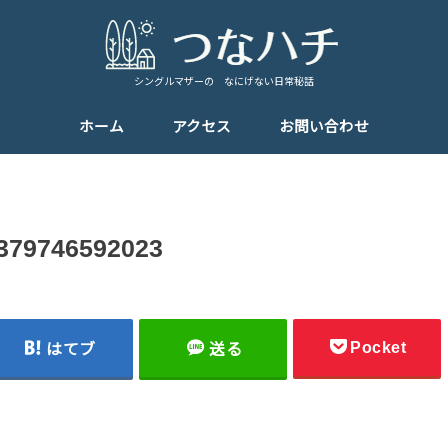
シングルマザーの なにげない日常秘話
ホーム
アクセス
お問い合わせ
379746592023
Pocket
はてブ
送る