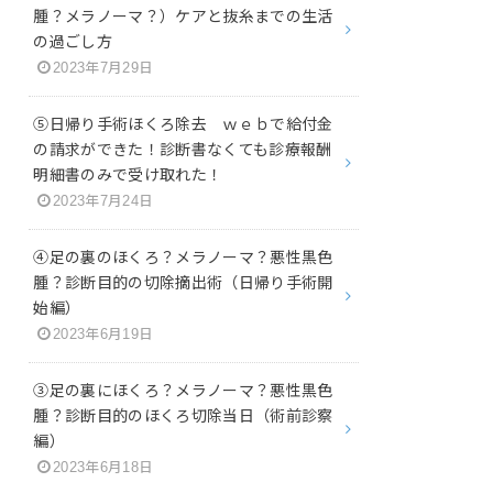
腫？メラノーマ？）ケアと抜糸までの生活
の過ごし方
2023年7月29日
⑤日帰り手術ほくろ除去 ｗｅｂで給付金
の請求ができた！診断書なくても診療報酬
明細書のみで受け取れた！
2023年7月24日
④足の裏のほくろ？メラノーマ？悪性黒色
腫？診断目的の切除摘出術（日帰り手術開
始編）
2023年6月19日
③足の裏にほくろ？メラノーマ？悪性黒色
腫？診断目的のほくろ切除当日（術前診察
編）
2023年6月18日