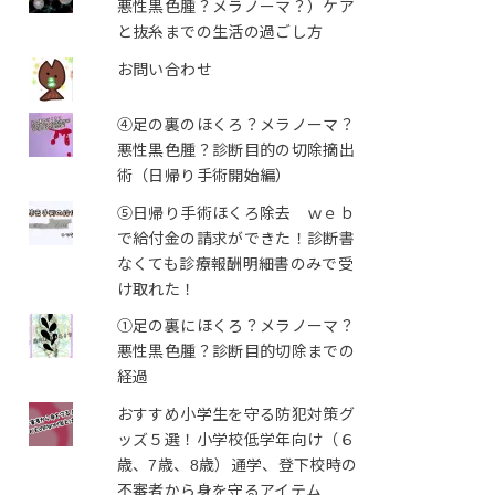
悪性黒色腫？メラノーマ？）ケア
と抜糸までの生活の過ごし方
お問い合わせ
④足の裏のほくろ？メラノーマ？
悪性黒色腫？診断目的の切除摘出
術（日帰り手術開始編）
⑤日帰り手術ほくろ除去 ｗｅｂ
で給付金の請求ができた！診断書
なくても診療報酬明細書のみで受
け取れた！
①足の裏にほくろ？メラノーマ？
悪性黒色腫？診断目的切除までの
経過
おすすめ小学生を守る防犯対策グ
ッズ５選！小学校低学年向け（６
歳、7歳、8歳）通学、登下校時の
不審者から身を守るアイテム