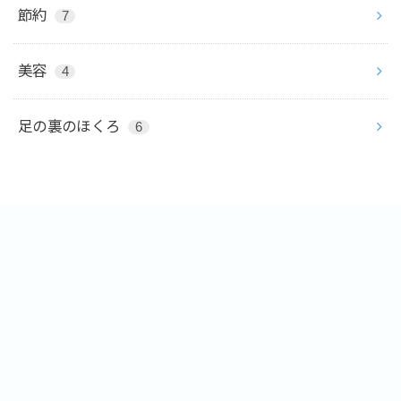
節約
7
美容
4
足の裏のほくろ
6