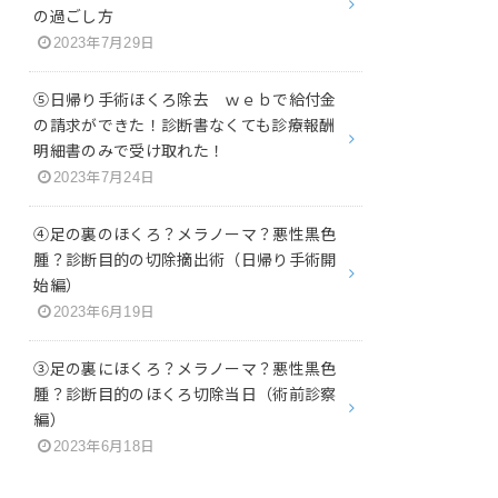
の過ごし方
2023年7月29日
⑤日帰り手術ほくろ除去 ｗｅｂで給付金
の請求ができた！診断書なくても診療報酬
明細書のみで受け取れた！
2023年7月24日
④足の裏のほくろ？メラノーマ？悪性黒色
腫？診断目的の切除摘出術（日帰り手術開
始編）
2023年6月19日
③足の裏にほくろ？メラノーマ？悪性黒色
腫？診断目的のほくろ切除当日（術前診察
編）
2023年6月18日