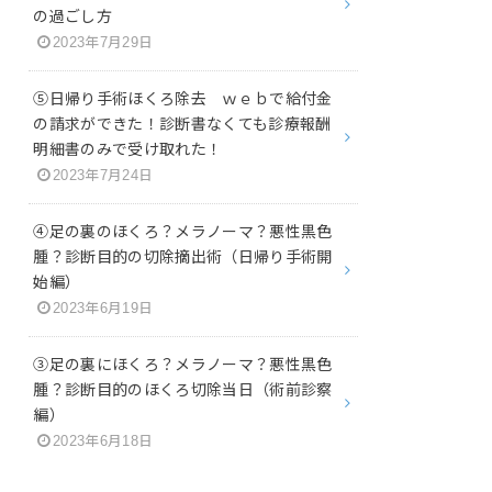
の過ごし方
2023年7月29日
⑤日帰り手術ほくろ除去 ｗｅｂで給付金
の請求ができた！診断書なくても診療報酬
明細書のみで受け取れた！
2023年7月24日
④足の裏のほくろ？メラノーマ？悪性黒色
腫？診断目的の切除摘出術（日帰り手術開
始編）
2023年6月19日
③足の裏にほくろ？メラノーマ？悪性黒色
腫？診断目的のほくろ切除当日（術前診察
編）
2023年6月18日