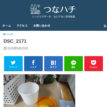
シングルマザーの なにげない日常秘話
ホーム
アクセス
お問い合わせ
HOME
DSC_2171
2018年9月25日
ツイート
シェア
はてブ
送る
Pocket