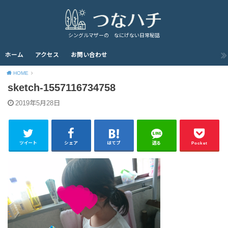
シングルマザーの なにげない日常秘話
ホーム
アクセス
お問い合わせ
HOME
sketch-1557116734758
2019年5月28日
ツイート
シェア
はてブ
送る
Pocket