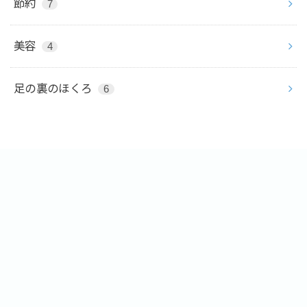
節約
7
美容
4
足の裏のほくろ
6