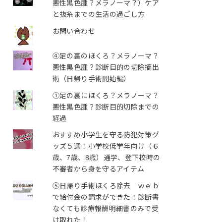
悪性黒色腫？メラノーマ？）ケア
と抜糸までの生活の過ごし方
お問い合わせ
④足の裏のほくろ？メラノーマ？
悪性黒色腫？診断目的の切除摘出
術（日帰り手術開始編）
①足の裏にほくろ？メラノーマ？
悪性黒色腫？診断目的切除までの
経過
おすすめ小学生を守る防犯対策グ
ッズ５選！小学校低学年向け（６
歳、7歳、8歳）通学、登下校時の
不審者から身を守るアイテム
⑤日帰り手術ほくろ除去 ｗｅｂ
で給付金の請求ができた！診断書
なくても診療報酬明細書のみで受
け取れた！