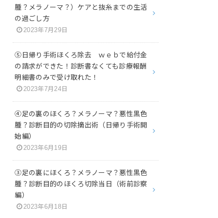
腫？メラノーマ？）ケアと抜糸までの生活
の過ごし方
2023年7月29日
⑤日帰り手術ほくろ除去 ｗｅｂで給付金
の請求ができた！診断書なくても診療報酬
明細書のみで受け取れた！
2023年7月24日
④足の裏のほくろ？メラノーマ？悪性黒色
腫？診断目的の切除摘出術（日帰り手術開
始編）
2023年6月19日
③足の裏にほくろ？メラノーマ？悪性黒色
腫？診断目的のほくろ切除当日（術前診察
編）
2023年6月18日