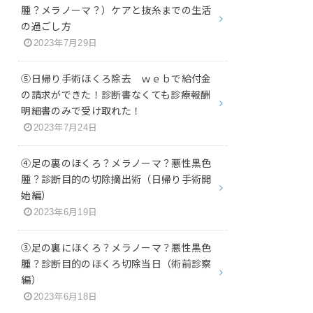
腫？メラノーマ？）ケアと抜糸までの生活
の過ごし方
2023年7月29日
⑤日帰り手術ほくろ除去 ｗｅｂで給付金
の請求ができた！診断書なくても診療報酬
明細書のみで受け取れた！
2023年7月24日
④足の裏のほくろ？メラノーマ？悪性黒色
腫？診断目的の切除摘出術（日帰り手術開
始編）
2023年6月19日
③足の裏にほくろ？メラノーマ？悪性黒色
腫？診断目的のほくろ切除当日（術前診察
編）
2023年6月18日