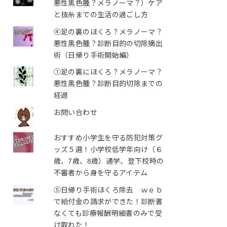
悪性黒色腫？メラノーマ？）ケア
と抜糸までの生活の過ごし方
④足の裏のほくろ？メラノーマ？
悪性黒色腫？診断目的の切除摘出
術（日帰り手術開始編）
①足の裏にほくろ？メラノーマ？
悪性黒色腫？診断目的切除までの
経過
お問い合わせ
おすすめ小学生を守る防犯対策グ
ッズ５選！小学校低学年向け（６
歳、7歳、8歳）通学、登下校時の
不審者から身を守るアイテム
⑤日帰り手術ほくろ除去 ｗｅｂ
で給付金の請求ができた！診断書
なくても診療報酬明細書のみで受
け取れた！